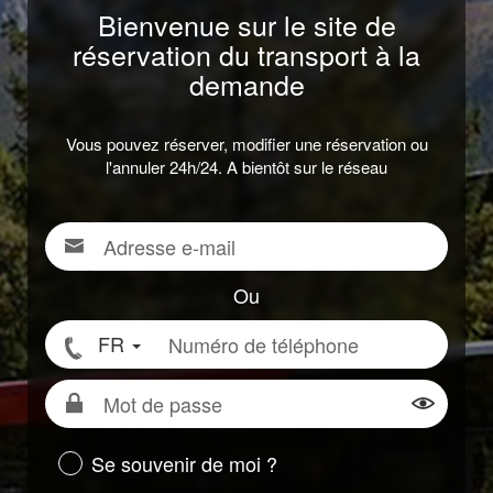
Bienvenue sur le site de
réservation du transport à la
demande
Vous pouvez réserver, modifier une réservation ou
l'annuler 24h/24. A bientôt sur le réseau
Adresse
Pour
e-
vous
mail
connecter,
Ou
renseigner
Numéro
FR
votre
de
adresse
téléphone
Mot
e-
de
Montrer
mail
passe
ou
Se souvenir de moi ?
votre