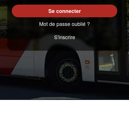
numéro
Se connecter
de
téléphone
Mot de passe oublié ?
S'inscrire
Partager
Partager
le
le
site
site
Accessibilité : non conforme
Mentions légales
sur
sur