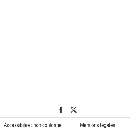
Partager
Partager
le
le
site
site
Accessibilité : non conforme
Mentions légales
sur
sur