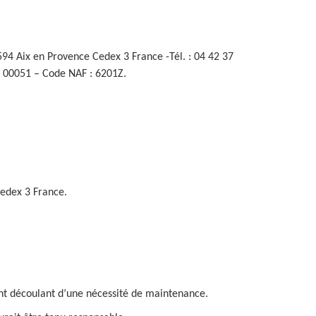
594 Aix en Provence Cedex 3 France -Tél. : 04 42 37
80 00051 – Code NAF : 6201Z.
Cedex 3 France.
ant découlant d’une nécessité de maintenance.