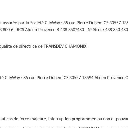
 est assurée par la Société CityWay : 85 rue Pierre Duhem CS 30557 13
243 800 € - RCS Aix-en-Provence B 438 350?480 - N° Siret : 438 350 4
n qualité de directrice de TRANSDEV CHAMONIX.
iété CityWay : 85 rue Pierre Duhem CS 30557 13594 Aix en Provence 
24 sauf cas de force majeure, interruption programmée ou non et pouv